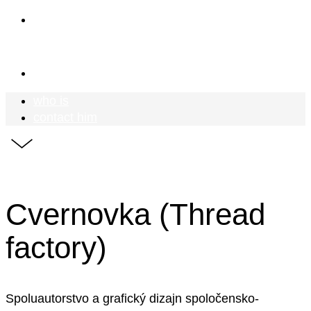
who is
Mr Meadow
contact him
who is
contact him
Cvernovka (Thread
factory)
Spoluautorstvo a grafický dizajn spoločensko-