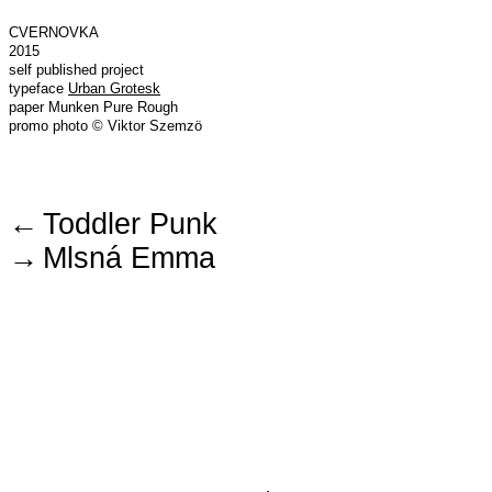
CVERNOVKA
2015
self published project
typeface
Urban Grotesk
paper Munken Pure Rough
promo photo © Viktor Szemzö
←
Toddler Punk
→
Mlsná Emma